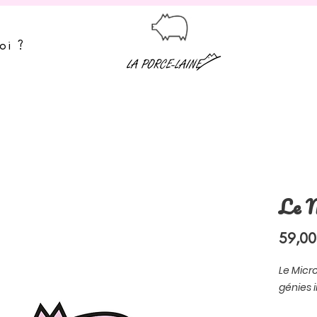
oi ?
Le M
59,00
Le Micr
génies 