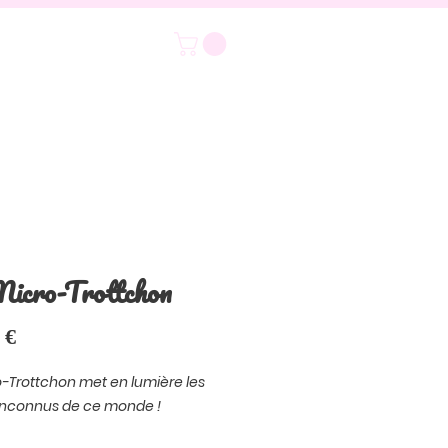
icro-Trottchon
Prix
 €
o-Trottchon met en lumière les
inconnus de ce monde !