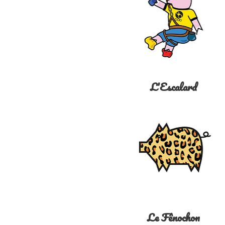
L'Escalard
Le Fênochon