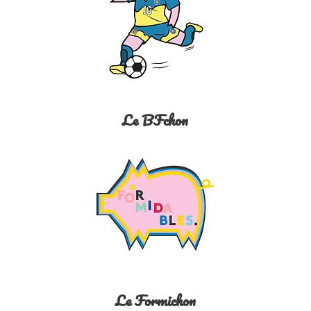
Le BFchon
Le Formichon