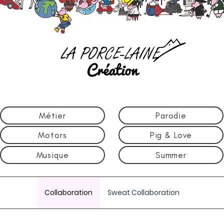
Métier
Parodie
Motors
Pig & Love
Musique
Summer
Collaboration
Sweat Collaboration