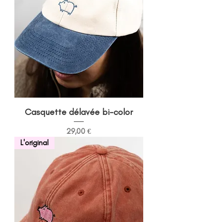
Casquette délavée bi-color
Prix
29,00 €
L'original