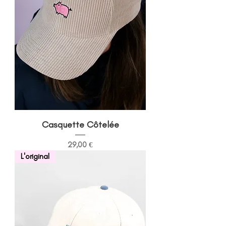
Casquette Côtelée
Prix
29,00 €
L'original