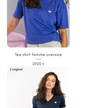
Tee shirt femme oversize
Prix
29,00 €
L'original