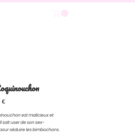
oquinouchon
Prix
 €
inouchon est malicieux et
il sait user de son sex-
pour séduire les bimbochons.