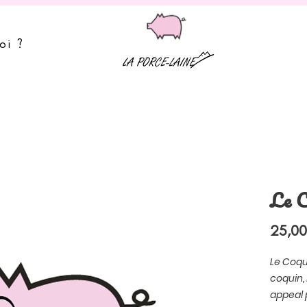
oi ?
Le C
25,00
Le Coqu
coquin, 
appeal 