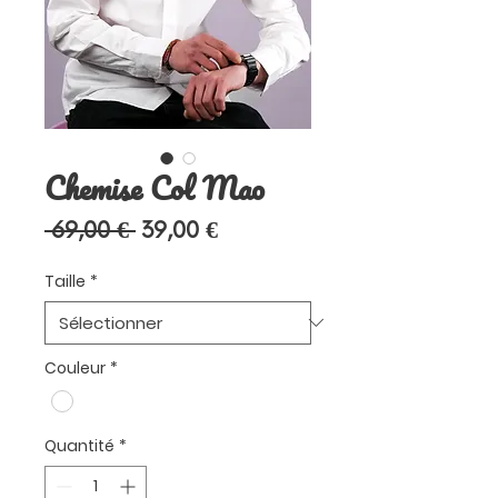
Chemise Col Mao
Prix
Prix
 69,00 € 
39,00 €
original
promotionnel
Taille
*
Couleur
*
Quantité
*