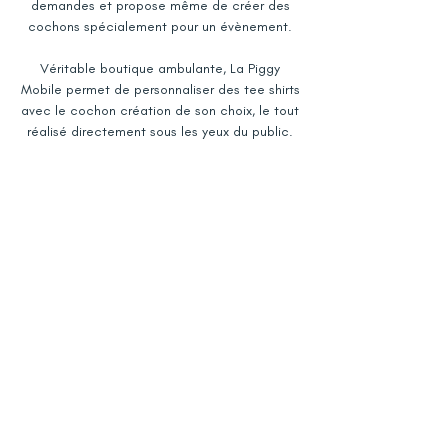
demandes et propose même de créer des
cochons spécialement pour un évènement.
Véritable boutique ambulante, La Piggy
Mobile permet de personnaliser des tee shirts
avec le cochon création de son choix, le tout
réalisé directement sous les yeux du public.
Une demande particulière ?
Dites-nous tout
Mais Pourquoi ?
© Since 2018 La Porce-Laine