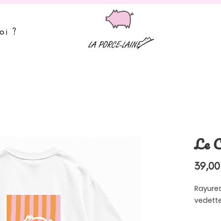
oi ?
Le C
39,00
Rayure
vedette