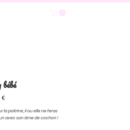
 bébé
Prix
 €
 la poitrine, il ou elle ne feras
'un avec son âme de cochon !