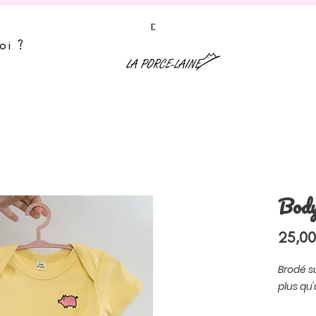
oi ?
Body
25,00
Brodé sur
plus qu